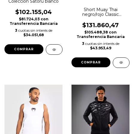
Colección Satoru blanco
Short Muay Thai
$102.155,04
negro/rojo Classic
VENUM-03813-100
$81.724,03
con
Transferencia Bancaria
$131.860,47
3
cuotas sin interés de
$105.488,38
con
$34.051,68
Transferencia Bancaria
3
cuotas sin interés de
$43.953,49
COMPRAR
COMPRAR