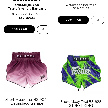
3
cuotas sin interés de
$78.610,86
con
$34.051,68
Transferencia Bancaria
3
cuotas sin interés de
$32.754,52
COMPRAR
COMPRAR
Short Muay Thai BS1904 -
Short Muay Thai BS1928
Degradado granate
STREET KING