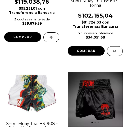
Short Muay Thai BS1913 -
$119.038,76
Tonna
$95.231,01
con
Transferencia Bancaria
$102.155,04
3
cuotas sin interés de
$81.724,03
con
$39.679,59
Transferencia Bancaria
3
cuotas sin interés de
$34.051,68
COMPRAR
COMPRAR
Short Muay Thai BS1908 -