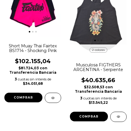
Short Muay Thai Fairtex
2 colores
BS1714 - Shocking Pink
$102.155,04
Musculosa FIGTHERS
$81.724,03
con
ARGENTINA - Serpiente
Transferencia Bancaria
$40.635,66
3
cuotas sin interés de
$34.051,68
$32.508,53
con
Transferencia Bancaria
COMPRAR
3
cuotas sin interés de
$13.545,22
COMPRAR