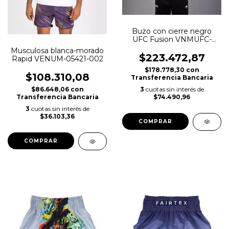
Buzo con cierre negro
UFC Fusion VNMUFC-
00334-001
Musculosa blanca-morado
$223.472,87
Rapid VENUM-05421-002
$178.778,30
con
$108.310,08
Transferencia Bancaria
3
cuotas sin interés de
$86.648,06
con
$74.490,96
Transferencia Bancaria
3
cuotas sin interés de
$36.103,36
COMPRAR
COMPRAR