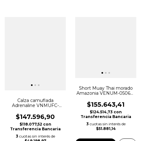
Short Muay Thai morado
Amazonia VENUM-05068-
008
Calza camuflada
$155.643,41
Adrenaline VNMUFC-
00259-650
$124.514,73
con
$147.596,90
Transferencia Bancaria
3
cuotas sin interés de
$118.077,52
con
$51.881,14
Transferencia Bancaria
3
cuotas sin interés de
$49.198,97