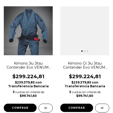
Kimono Jiu Jitsu
Kimono GI Jiu Jitsu
Contender Evo VENUM-
Contender Evo VENUM-
03738-052
03738-058
$299.224,81
$299.224,81
$239.379,85
con
$239.379,85
con
Transferencia Bancaria
Transferencia Bancaria
3
cuotas sin interés de
3
cuotas sin interés de
$99.741,60
$99.741,60
COMPRAR
COMPRAR