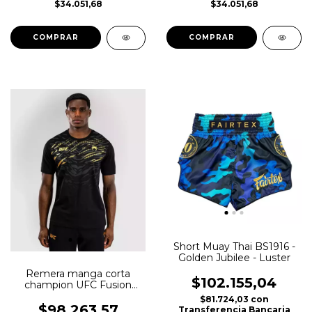
$34.051,68
$34.051,68
COMPRAR
COMPRAR
Short Muay Thai BS1916 -
Golden Jubilee - Luster
Remera manga corta
$102.155,04
champion UFC Fusion
VNMUFC-00336-126
$81.724,03
con
$98.263,57
Transferencia Bancaria