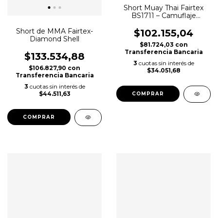
Short Muay Thai Fairtex
BS1711 – Camuflaje
Naranja
Short de MMA Fairtex-
$102.155,04
Diamond Shell
$81.724,03
con
Transferencia Bancaria
$133.534,88
3
cuotas sin interés de
$106.827,90
con
$34.051,68
Transferencia Bancaria
3
cuotas sin interés de
$44.511,63
COMPRAR
COMPRAR