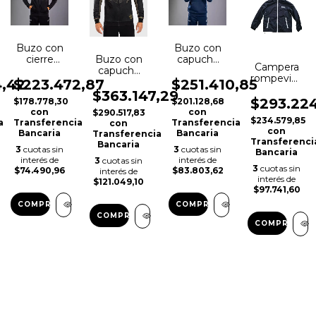
Buzo con
Buzo con
cierre
capucha
Buzo con
Campera
negro
azul UFC
capucha
rompeviento
UFC
Fusion
negro
4,42
$223.472,87
$251.410,85
FAIRTEX
Fusion
VNMUFC-
Noche
$363.147,29
con
$293.224
$178.778,30
$201.128,68
VNMUFC-
00338-
UFC
capucha
con
con
$290.517,83
00334-
018
VNMUFC-
$234.579,85
a
Transferencia
Transferencia
FHS23
con
001
00379-
con
Bancaria
Bancaria
Transferencia
001
Transferenci
Bancaria
3
cuotas sin
3
cuotas sin
Bancaria
interés de
interés de
3
cuotas sin
3
cuotas sin
$74.490,96
$83.803,62
interés de
interés de
$121.049,10
$97.741,60
COMPRAR
COMPRAR
COMPRAR
COMPRAR