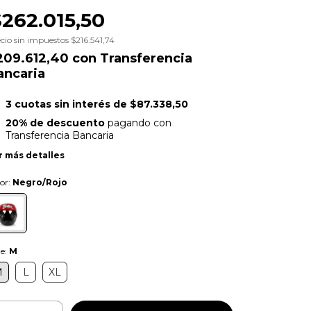
$262.015,50
cio sin impuestos
$216.541,74
209.612,40
con
Transferencia
ancaria
3
cuotas sin interés de
$87.338,50
20% de descuento
pagando con
Transferencia Bancaria
r más detalles
or:
Negro/Rojo
le:
M
M
L
XL