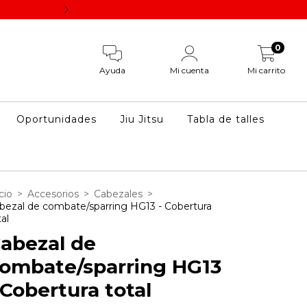
Los descuentos por pago vía transferencia se aplican un
0
Ayuda
Mi cuenta
Mi carrito
Oportunidades
Jiu Jitsu
Tabla de talles
cio
>
Accesorios
>
Cabezales
>
bezal de combate/sparring HG13 - Cobertura
tal
abezal de
ombate/sparring HG13
 Cobertura total