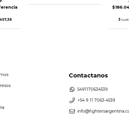
9
ferencia
$186.0
457,36
3
cuot
omos
Contactanos
resos
5491170634539
+54 9 11 7063-4539
ia
info@fightersargentina.c