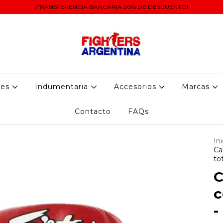
¡TRANSFERENCIA BANCARIA 20% DE DESCUENTO!
tes
Indumentaria
Accesorios
Marcas
Contacto
FAQs
Ini
Ca
to
C
c
-