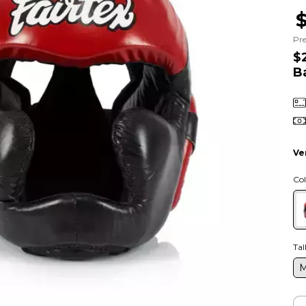
Pre
$
B
Ve
Col
Tal