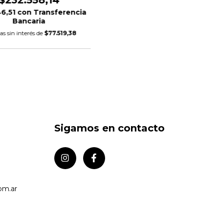
$232.558,14
46,51
con
Transferencia
Bancaria
as sin interés de
$77.519,38
Sigamos en contacto
om.ar