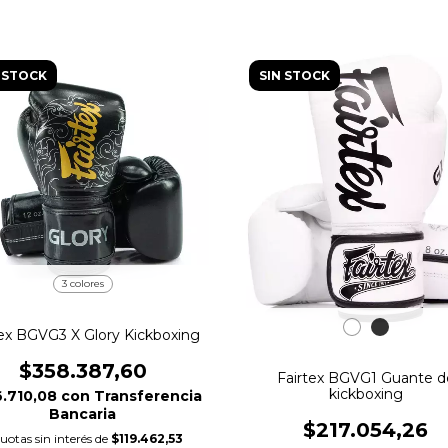
 STOCK
SIN STOCK
3 colores
tex BGVG3 X Glory Kickboxing
$358.387,60
Fairtex BGVG1 Guante d
kickboxing
.710,08
con
Transferencia
Bancaria
$217.054,26
uotas sin interés de
$119.462,53