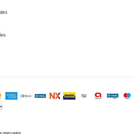
des
les
s reservados.