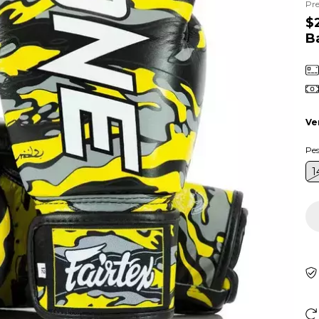
Pre
$
B
Ve
Pe
1