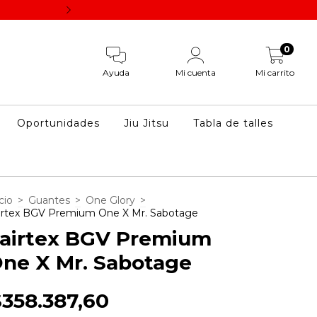
Los descuentos por pago vía transferencia se aplican un
0
Ayuda
Mi cuenta
Mi carrito
Oportunidades
Jiu Jitsu
Tabla de talles
cio
>
Guantes
>
One Glory
>
irtex BGV Premium One X Mr. Sabotage
airtex BGV Premium
ne X Mr. Sabotage
$358.387,60