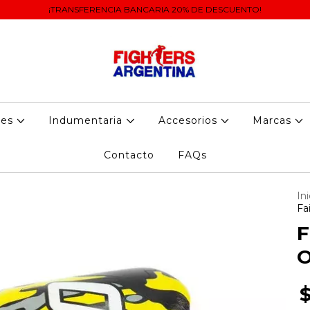
¡TRANSFERENCIA BANCARIA 20% DE DESCUENTO!
tes
Indumentaria
Accesorios
Marcas
Contacto
FAQs
Ini
Fa
F
O