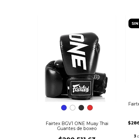
SIN
Fair
$286
Fairtex BGV1 ONE Muay Thai
Guantes de boxeo
3
c