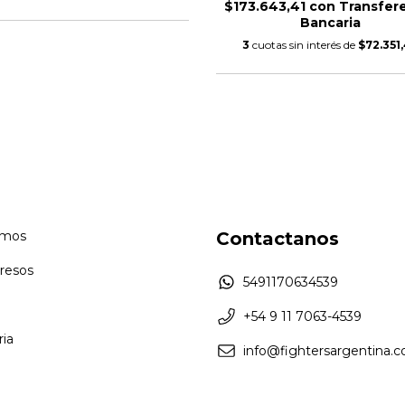
$173.643,41
con
Transfer
Bancaria
3
cuotas sin interés de
$72.351
omos
Contactanos
resos
5491170634539
+54 9 11 7063-4539
ia
info@fightersargentina.c