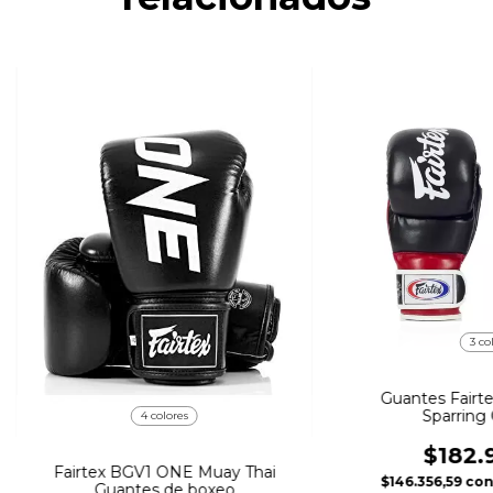
3 co
Guantes Fairt
Sparring 
4 colores
$182.
Fairtex BGV1 ONE Muay Thai
$146.356,59
co
Guantes de boxeo