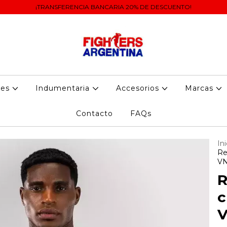
¡TRANSFERENCIA BANCARIA 20% DE DESCUENTO!
tes
Indumentaria
Accesorios
Marcas
Contacto
FAQs
Ini
Re
VN
R
c
V