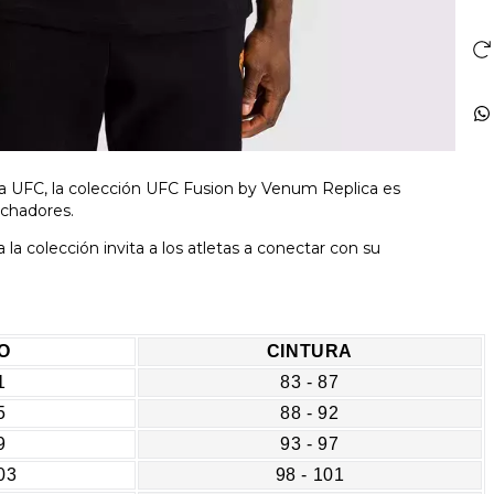
e la UFC, la colección UFC Fusion by Venum Replica es
uchadores.
la colección invita a los atletas a conectar con su
O
CINTURA
1
83 - 87
5
88 - 92
9
93 - 97
03
98 - 101