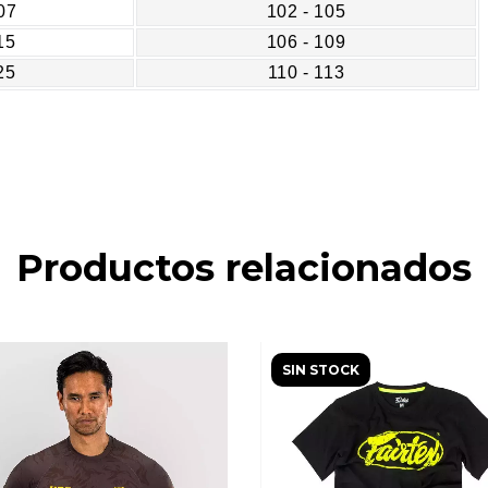
07
102 - 105
15
106 - 109
25
110 - 113
Productos relacionados
SIN STOCK