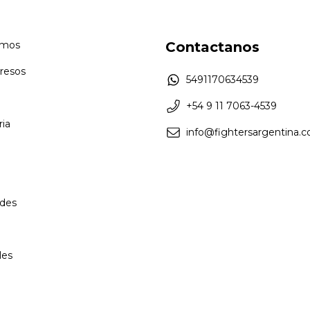
omos
Contactanos
resos
5491170634539
+54 9 11 7063-4539
ia
info@fightersargentina.c
des
les