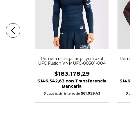
zama Tekken
1-108
,52
Remera manga larga lycra azul
Reme
UFC Fusion VNMUFC-00301-004
nsferencia
$183.178,29
$37.359,17
$146.542,63
con
Transferencia
$146
Bancaria
3
cuotas sin interés de
$61.059,43
3