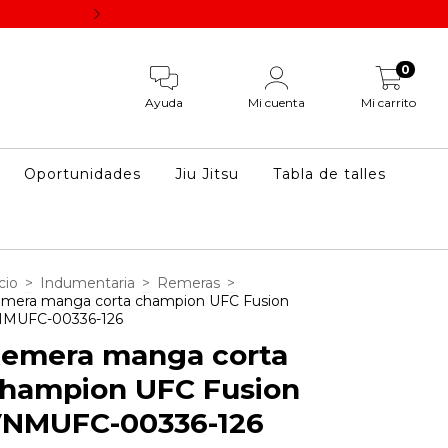
Los descuentos por pago vía transferencia se aplican un
0
Ayuda
Mi cuenta
Mi carrito
Oportunidades
Jiu Jitsu
Tabla de talles
cio
>
Indumentaria
>
Remeras
>
mera manga corta champion UFC Fusion
MUFC-00336-126
emera manga corta
hampion UFC Fusion
NMUFC-00336-126