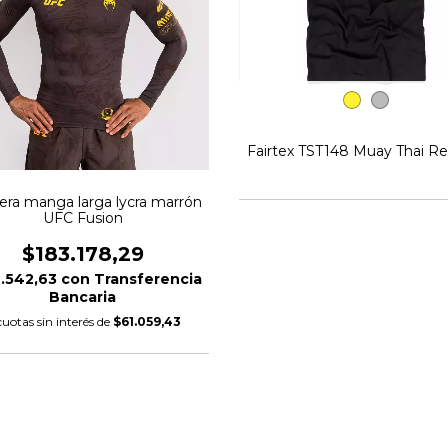
Fairtex TST148 Muay Thai R
ra manga larga lycra marrón
UFC Fusion
$183.178,29
.542,63
con
Transferencia
Bancaria
cuotas sin interés de
$61.059,43