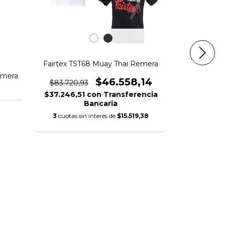
Fairtex TST68 Muay Thai Remera
emera
Fairtex TS
$46.558,14
$83.720,93
$
$37.246,51
con
Transferencia
Bancaria
$66.976,
3
cuotas sin interés de
$15.519,38
3
cuotas si