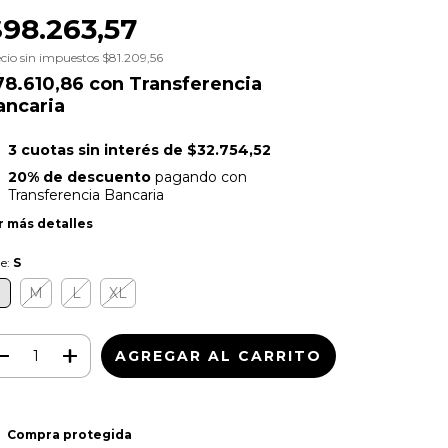
$98.263,57
cio sin impuestos
$81.209,56
78.610,86
con
Transferencia
ancaria
3
cuotas sin interés de
$32.754,52
20% de descuento
pagando con
Transferencia Bancaria
r más detalles
le:
S
S
M
L
XL
Compra protegida