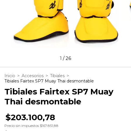
1
/
26
Inicio
>
Accesorios
>
Tibiales
>
Tibiales Fairtex SP7 Muay Thai desmontable
Tibiales Fairtex SP7 Muay
Thai desmontable
$203.100,78
Precio sin impuestos
$167.851,88