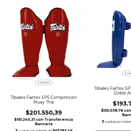
2 co
4 colores
Tibiales Fairtex 
Doble A
Tibiales Fairtex SP5 Competición
Muay Thai
$193.
$155.038,76
co
$201.550,39
Banc
$161.240,31
con
Transferencia
3
cuotas sin inte
Bancaria
3
cuotas sin interés de
$67.183,46