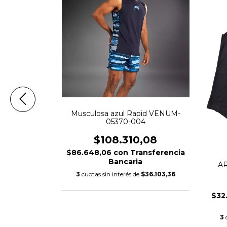
Musculosa azul Rapid VENUM-
05370-004
$108.310,08
$86.648,06
con
Transferencia
RGENTINA -
Bancaria
AR
3
cuotas sin interés de
$36.103,36
66
nsferencia
$32
$13.545,22
3