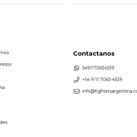
omos
Contactanos
resos
5491170634539
+54 9 11 7063-4539
ia
info@fightersargentina.c
des