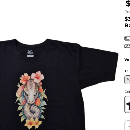
Pre
$
B
Ve
Tal
S
Col