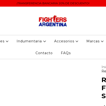
¡TRANSFERENCIA BANCARIA 20% DE DESCUENTO!
tes
Indumentaria
Accesorios
Marcas
Contacto
FAQs
Ini
Re
R
F
S