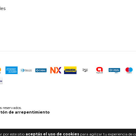
les
s reservados.
tón de arrepentimiento
 por este sitio
aceptás el uso de cookies
para agilizar tu experiencia de 