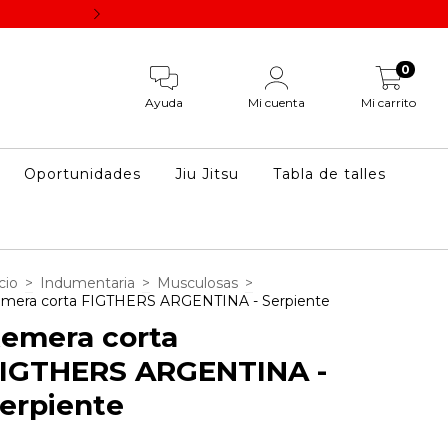
Los descuentos por pago vía transferencia se aplican un
0
Ayuda
Mi cuenta
Mi carrito
Oportunidades
Jiu Jitsu
Tabla de talles
cio
>
Indumentaria
>
Musculosas
>
mera corta FIGTHERS ARGENTINA - Serpiente
emera corta
IGTHERS ARGENTINA -
erpiente