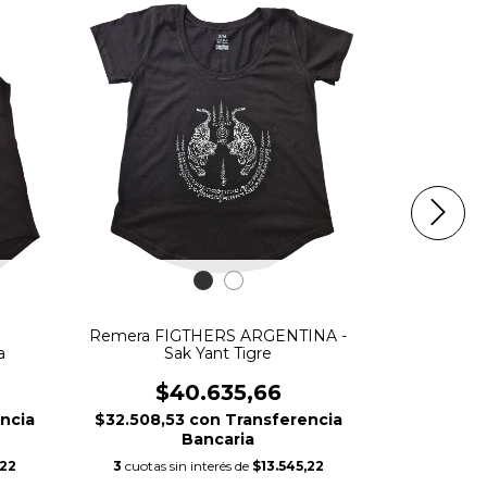
Musculosa
VEN
Remera FIGTHERS ARGENTINA -
$1
a
Sak Yant Tigre
$86.648,
$40.635,66
ncia
$32.508,53
con
Transferencia
3
cuotas si
Bancaria
,22
3
cuotas sin interés de
$13.545,22