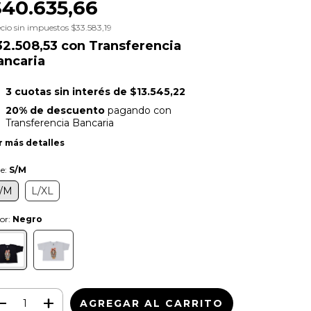
$40.635,66
cio sin impuestos
$33.583,19
32.508,53
con
Transferencia
ancaria
3
cuotas sin interés de
$13.545,22
20% de descuento
pagando con
Transferencia Bancaria
r más detalles
le:
S/M
/M
L/XL
or:
Negro