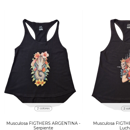
2 colores
2 co
Musculosa FIGTHERS ARGENTINA -
Musculosa FIGTH
Serpiente
Luch