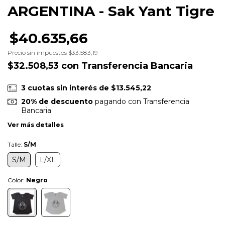
ARGENTINA - Sak Yant Tigre
$40.635,66
Precio sin impuestos
$33.583,19
$32.508,53
con
Transferencia Bancaria
3
cuotas sin interés de
$13.545,22
20% de descuento
pagando con Transferencia
Bancaria
Ver más detalles
Talle:
S/M
S/M
L/XL
Color:
Negro